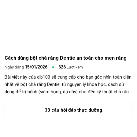
Cách dùng bột chà răng Dentie an toàn cho men răng
15/01/2026
626
Ngày đăng
Lượt xem
Bài viết này của clb100 sẽ cung cấp cho bạn góc nhìn toàn diện
nhất về bột chà răng Dentie, từ nguyên lý khoa học, cách sử
dụng để trị bệnh (viêm họng, dạ dày) cho đến kỹ thuật chà răng
chuẩn xác để bảo vệ nụ cười của bạn.
33 câu hỏi đáp thực dưỡng
Video
Kiến thức
Sản phẩm
Thiện nguyện
Thêm