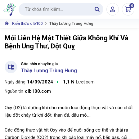
0
Tìm kiếm
Kiến thức clb100
Thầy Lương Trùng Hưng
Mối Liên Hệ Mật Thiết Giữa Không Khí Và
Bệnh Ung Thư, Đột Quỵ
Góc nhìn chuyên gia
Thầy Lương Trùng Hưng
14/09/2024
1,1 N
Ngày đăng
Lượt xem
clb100.com
Nguồn tin
Oxy (O2) là dưỡng khí cho muôn loài động thực vật và các chất
liệu đốt cháy từ khí đốt, than đá, dầu mỏ....
Các động thực vật hít Oxy vào để nuôi sống cơ thể và thải ra
Carbon Dioxide (CO2) trong khi các loại máy nổ, bếp gas, củi.....