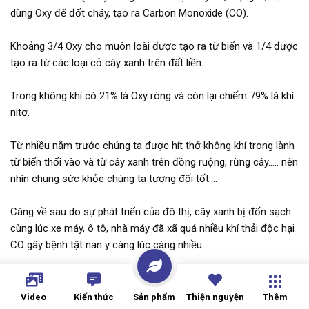
dùng Oxy để đốt cháy, tạo ra Carbon Monoxide (CO).
Khoảng 3/4 Oxy cho muôn loài được tạo ra từ biển và 1/4 được
tạo ra từ các loại cỏ cây xanh trên đất liền.....
Trong không khí có 21% là Oxy ròng và còn lại chiếm 79% là khí
nitơ.
Từ nhiều năm trước chúng ta được hít thở không khí trong lành
từ biển thổi vào và từ cây xanh trên đồng ruộng, rừng cây..... nên
nhìn chung sức khỏe chúng ta tương đối tốt....
Càng về sau do sự phát triển của đô thị, cây xanh bị đốn sạch
cùng lúc xe máy, ô tô, nhà máy đã xã quá nhiều khí thải độc hại
CO gây bệnh tật nan y càng lúc càng nhiều.....
Khi các động vật hít thở thì sẽ hít vào O2 và thải ra CO2 . Khi hít
vào O2 làm cho máu đen thành đỏ và O2 được vận chuyển đến
Video
Kiến thức
Sản phẩm
Thiện nguyện
Thêm