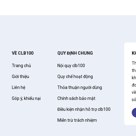
VỀ CLB100
QUY ĐỊNH CHUNG
K
Th
Trang chủ
Nội quy clb100
th
Giới thiệu
Quy chế hoạt động
kh
đo
Liên hệ
Thỏa thuận người dùng
về
Góp ý, khiếu nại
Chính sách bảo mật
sở
Điều kiện nhận hỗ trợ clb100
Miễn trừ trách nhiệm