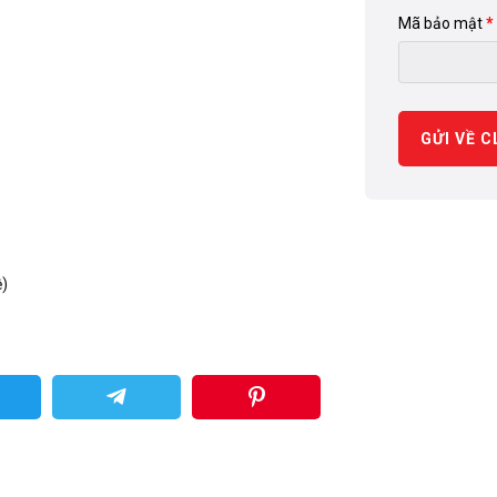
Mã bảo mật
GỬI VỀ C
ệ)