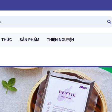
N THỨC
SẢN PHẨM
THIỆN NGUYỆN