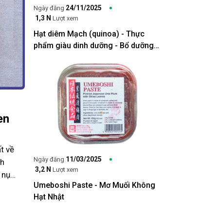
24/11/2025
Ngày đăng
1,3 N
Lượt xem
Hạt diêm Mạch (quinoa) - Thực
phẩm giàu dinh dưỡng - Bổ dưỡng
cho cơ thể
en
t về
11/03/2025
Ngày đăng
nh
3,2 N
Lượt xem
 nụ
Umeboshi Paste - Mơ Muối Không
Hạt Nhật