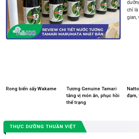
dưỡng
chỉ l
gian,
Rong biển sấy Wakame
Tương Genuine Tamari
Natto
tăng vị món ăn, phục hồi
đạm,
thể trạng
THỰC DƯỠNG THUẦN VIỆT