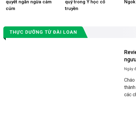
quyết ngăn ngừa cảm
quý trong Y học cổ
Ngok
cúm
truyền
THỰC DƯỠNG TỪ ĐÀI LOAN
Revi
ngưu
Ngày 
Cháo 
thành
các c