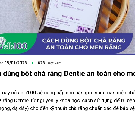
15/01/2026
626
ng
Lượt xem
 dùng bột chà răng Dentie an toàn cho m
ết này của clb100 sẽ cung cấp cho bạn góc nhìn toàn diện nhấ
à răng Dentie, từ nguyên lý khoa học, cách sử dụng để trị bệ
họng, dạ dày) cho đến kỹ thuật chà răng chuẩn xác để bảo vệ
ủa bạn.