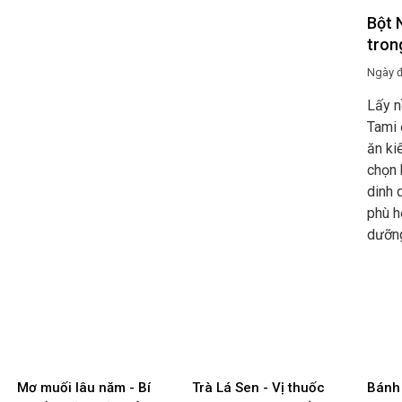
Bột 
tron
Ngày 
Lấy n
Tami 
ăn ki
chọn 
dinh 
phù h
dưỡn
Mơ muối lâu năm - Bí
Trà Lá Sen - Vị thuốc
Bánh 