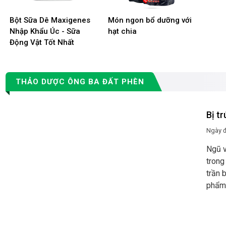
Bột Sữa Dê Maxigenes
Món ngon bổ dưỡng với
Nhập Khẩu Úc - Sữa
hạt chia
Động Vật Tốt Nhất
THẢO DƯỢC ÔNG BA ĐẤT PHÈN
Bị t
Ngày 
Ngũ v
trong
trần 
phẩm,