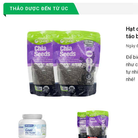
THẢO DƯỢC ĐẾN TỪ ÚC
Hạt c
táo 
Ngày 
Để bi
như c
tự nh
nhé!