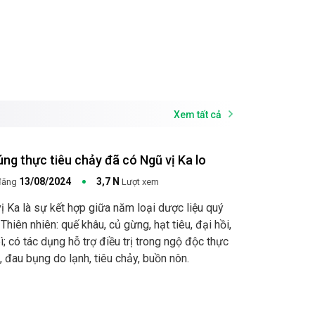
Xem tất cả
rúng thực tiêu chảy đã có Ngũ vị Ka lo
13/08/2024
3,7 N
đăng
Lượt xem
ị Ka là sự kết hợp giữa năm loại dược liệu quý
 Thiên nhiên: quế khâu, củ gừng, hạt tiêu, đại hồi,
bì; có tác dụng hỗ trợ điều trị trong ngộ độc thực
 đau bụng do lạnh, tiêu chảy, buồn nôn.