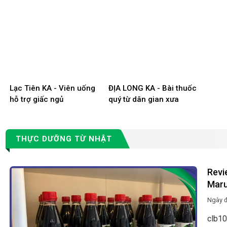
Lạc Tiên KA - Viên uống
ĐỊA LONG KA - Bài thuốc
hỗ trợ giấc ngủ
quý từ dân gian xưa
THỰC DƯỠNG TỪ NHẬT
Revi
Maru
Ngày 
clb10