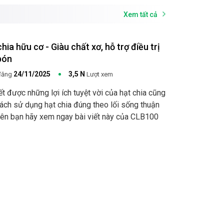
Xem tất cả
hia hữu cơ - Giàu chất xơ, hỗ trợ điều trị
bón
24/11/2025
3,5 N
đăng
Lượt xem
ết được những lợi ích tuyệt vời của hạt chia cũng
ách sử dụng hạt chia đúng theo lối sống thuận
iên bạn hãy xem ngay bài viết này của CLB100