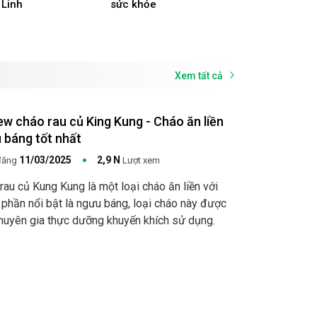
 Linh
sức khỏe
Xem tất cả
ew cháo rau củ King Kung - Cháo ăn liền
 báng tốt nhất
11/03/2025
2,9 N
đăng
Lượt xem
rau củ Kung Kung là một loại cháo ăn liền với
 phần nổi bật là ngưu báng, loại cháo này được
huyên gia thực dưỡng khuyến khích sử dụng.