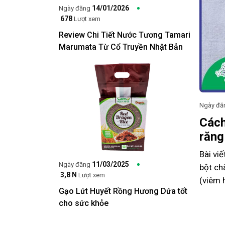
14/01/2026
Ngày đăng
678
Lượt xem
Review Chi Tiết Nước Tương Tamari
Marumata Từ Cổ Truyền Nhật Bản
Ngày đă
Cách
răng
Bài vi
11/03/2025
Ngày đăng
bột ch
3,8 N
Lượt xem
(viêm 
Gạo Lứt Huyết Rồng Hương Dứa tốt
cười c
cho sức khỏe